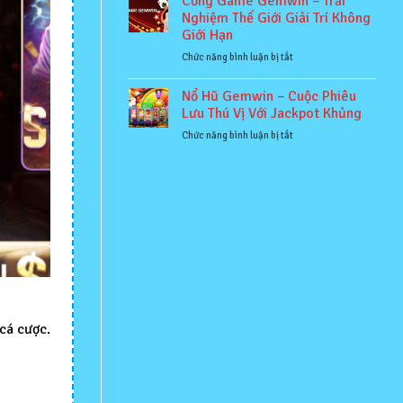
Cổng Game Gemwin – Trải
Uy
Ngay
Nghiệm Thế Giới Giải Trí Không
Tín
Game
Giới Hạn
Nhất
Bài
2025
Gemwin
ở
Chức năng bình luận bị tắt
–
Cổng
Chơi
Game
Nổ Hũ Gemwin – Cuộc Phiêu
Vui,
Gemwin
Lưu Thú Vị Với Jackpot Khủng
Trúng
–
Lớn
Trải
ở
Chức năng bình luận bị tắt
Nghiệm
Nổ
Thế
Hũ
Giới
Gemwin
Giải
–
Trí
Cuộc
Không
Phiêu
Giới
Lưu
Hạn
Thú
Vị
Với
Jackpot
Khủng
cá cược.