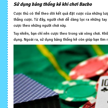
Sử dụng bảng thống kê khi chơi Bacbo
Cược thủ có thể theo dõi kết quả đặt cược của những lượt
thắng cược. Từ đây, người chơi dễ dàng lọc ra những tay
cược theo những người chơi này.
Tuy nhiên, bạn chỉ nên cược theo trong vài vòng chơi. K
dụng. Ngoài ra, sử dụng bảng thống kê còn giúp bạn tìm r