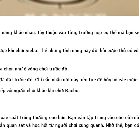
 năng khác nhau. Tùy thuộc vào từng trường hợp cụ thể mà bạn sẽ
ược khi chơi Sicbo. Thế nhưng tính năng này đòi hỏi cược thủ có v
ựa chọn như ở vòng chơi trước đó.
ã đặt trước đó. Chỉ cần nhấn nút này liên tục để hủy bỏ các cược 
iếp với người chơi khác khi chơi Bacbo.
xác suất trúng thưởng cao hơn. Bạn cần tập trung vào các cửa này
ần quan sát và học hỏi từ người chơi xung quanh. Nhờ thế, bạn có