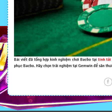
Bài viết đã tổng hợp kinh nghiệm chơi Bacbo tại
link tả
phục Bacbo. Hãy chọn trải nghiệm tại Gemwin để săn thư