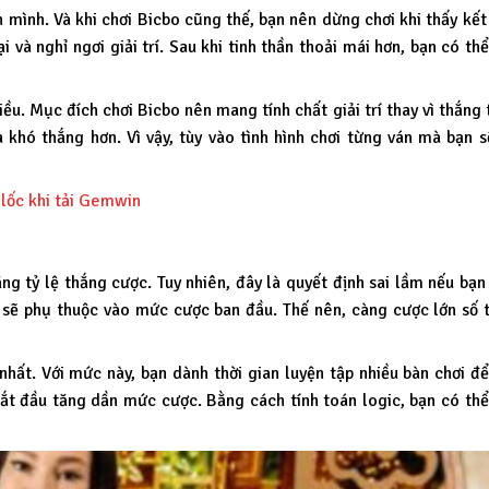
 mình. Và khi chơi Bicbo cũng thế, bạn nên dừng chơi khi thấy kế
i và nghỉ ngơi giải trí. Sau khi tinh thần thoải mái hơn, bạn có th
u. Mục đích chơi Bicbo nên mang tính chất giải trí thay vì thắng 
khó thắng hơn. Vì vậy, tùy vào tình hình chơi từng ván mà bạn s
 lốc khi tải Gemwin
g tỷ lệ thắng cược. Tuy nhiên, đây là quyết định sai lầm nếu bạn
o sẽ phụ thuộc vào mức cược ban đầu. Thế nên, càng cược lớn số t
hất. Với mức này, bạn dành thời gian luyện tập nhiều bàn chơi để
bắt đầu tăng dần mức cược. Bằng cách tính toán logic, bạn có thể