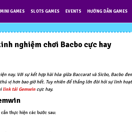
MINI GAMES
SLOTS GAMES
EVENTS
HƯỚNG DẪN GAMES
kinh nghiệm chơi Bacbo cực hay
n nay. Với sự kết hợp hài hòa giữa Baccarat và Sicbo, Bacbo đem
hú vị hơn bao giờ hết. Tuy nhiên để thắng lớn đòi hỏi sự linh hoạ
i
link tải Gemwin
cực hay.
 Gemwin
 cần thực hiện các bước sau: