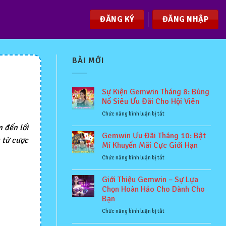
ĐĂNG KÝ
ĐĂNG NHẬP
BÀI MỚI
Sự Kiện Gemwin Tháng 8: Bùng
Nổ Siêu Ưu Đãi Cho Hội Viên
ở
Chức năng bình luận bị tắt
Sự
 đến lối
Kiện
Gemwin Ưu Đãi Tháng 10: Bật
Gemwin
t từ cược
Mí Khuyến Mãi Cực Giới Hạn
Tháng
8:
ở
Chức năng bình luận bị tắt
Bùng
Gemwin
Nổ
Ưu
Giới Thiệu Gemwin – Sự Lựa
Siêu
Đãi
Chọn Hoàn Hảo Cho Dành Cho
Ưu
Tháng
Bạn
Đãi
10:
Cho
Bật
ở
Chức năng bình luận bị tắt
Hội
Mí
Giới
Viên
Khuyến