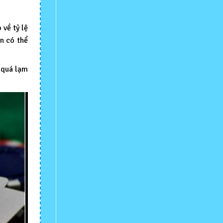
 về tỷ lệ
n có thể
 quá lạm