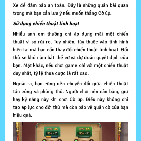
Xe để đảm bảo an toàn. Đây là những quân bài quan
trọng mà bạn cần lưu ý nếu muốn thắng Cờ úp.
Sử dụng chiến thuật linh hoạt
Nhiều anh em thường chỉ áp dụng mãi một chiến
thuật vì sợ rủi ro. Tuy nhiên, tùy thuộc vào tình hình
hiện tại mà bạn cần thay đổi chiến thuật linh hoạt. Đối
thủ sẽ khó nắm bắt thế cờ và dự đoán quyết định của
bạn. Mặt khác, nếu chơi game chỉ với một chiến thuật
duy nhất, tỷ lệ thua cược là rất cao.
Ngoài ra, bạn cũng nên chuyển đổi giữa chiến thuật
tấn công và phòng thủ. Người chơi nên cân bằng giữ
hay kỹ năng này khi chơi Cờ úp. Điều này không chỉ
tạo áp lực cho đối thủ mà còn bảo vệ quân cờ của bạn
hiệu quả.