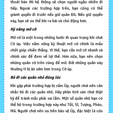
thoát bàn thì hệ thống sẽ chọn người ngẫu nhiên đi
tiếp. Ngoài các trường hợp trên, bạn cũng có thể
giành quyền đi trước nếu giữ quân Đỏ. Nếu giữ quyền
này, bạn sẽ ưu thế khi ra bài và chủ động hơn.
Kỹ năng mở cờ
Mở cờ là một trong những bước đi quan trọng khi chơi
Cờ úp. Việc nắm vững kỷ thuật mở cờ chính là mấu
chốt giúp chiến thắng. Vì thế, bạn cần mở cờ nhanh và
chính xác để đem về lợi thế. Hơn nữa, bạn nên chọn
những quân cờ trên cùng để mở. Bởi những quân này
thường ít bị ăn sớm hơn trong Cờ úp.
Bỏ đi các quân nhỏ đúng lúc
Khi gặp phải trường hợp bị cấm Úp, người chơi nên cân
nhắc bỏ đi các quân nhỏ. Hãy phân tích ván chơi thật
kỹ để tránh mắc phải sai lầm. Một số quân nhỏ bạn có
thể bỏ trong trường hợp này như Tốt, Sĩ, Tượng, Pháo,
Mã. Người chơi nên ưu tiên bảo vệ Úp, đặc biệt là cứu