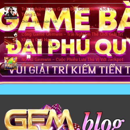
Càng
Gemwin
Cú
Nhiều,
Casino
Trải Nghiệm Ngay Game Bài Gemwin – Chơi Vui,
Click
Nhận
–
Trúng Lớn
Thưởng
Sòng
Càng
Bài
ở
Chức năng bình luận bị tắt
Lớn
Trực
Trải
Tuyến
Nghiệm
Cổng Game Gemwin – Trải Nghiệm Thế Giới Giải Trí
Uy
Ngay
Không Giới Hạn
Tín
Game
Nhất
Bài
ở
Chức năng bình luận bị tắt
2025
Gemwin
Cổng
–
Game
Nổ Hũ Gemwin – Cuộc Phiêu Lưu Thú Vị Với Jackpot
Chơi
Gemwin
Khủng
Vui,
–
Trúng
Trải
ở
Chức năng bình luận bị tắt
Lớn
Nghiệm
Nổ
Thế
Hũ
Giới
Gemwin
Giải
–
Trí
Cuộc
Không
Phiêu
Giới
Lưu
Hạn
Thú
Vị
Với
Jackpot