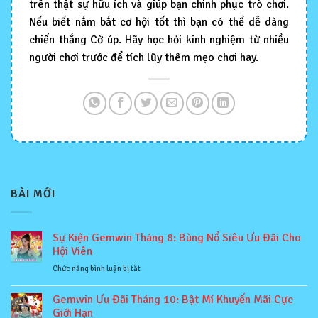
trên thật sự hữu ích và giúp bạn chinh phục trò chơi.
Nếu biết nắm bắt cơ hội tốt thì bạn có thể dễ dàng
chiến thắng Cờ úp. Hãy học hỏi kinh nghiệm từ nhiều
người chơi trước để tích lũy thêm mẹo chơi hay.
BÀI MỚI
Sự Kiện Gemwin Tháng 8: Bùng Nổ Siêu Ưu Đãi Cho
Hội Viên
ở
Chức năng bình luận bị tắt
Sự
Kiện
Gemwin Ưu Đãi Tháng 10: Bật Mí Khuyến Mãi Cực
Gemwin
Giới Hạn
Tháng