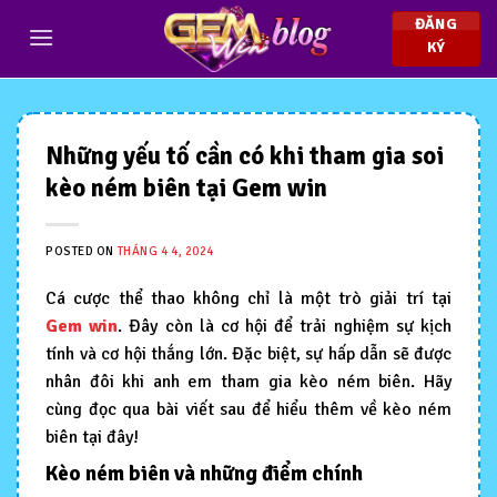
Chuyển
ĐĂNG
đến
KÝ
nội
dung
Những yếu tố cần có khi tham gia soi
kèo ném biên tại Gem win
POSTED ON
THÁNG 4 4, 2024
Cá cược thể thao không chỉ là một trò giải trí tại
Gem win
. Đây còn là cơ hội để trải nghiệm sự kịch
tính và cơ hội thắng lớn. Đặc biệt, sự hấp dẫn sẽ được
nhân đôi khi anh em tham gia kèo ném biên. Hãy
cùng đọc qua bài viết sau để hiểu thêm về kèo ném
biên tại đây!
Kèo ném biên và những điểm chính