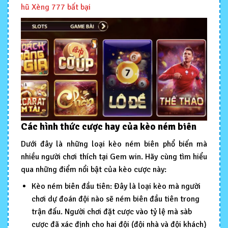
hũ Xèng 777 bất bại
Các hình thức cược hay của kèo ném biên
Dưới đây là những loại kèo ném biên phổ biến mà
nhiều người chơi thích tại Gem win. Hãy cùng tìm hiểu
qua những điểm nổi bật của kèo cược này:
Kèo ném biên đầu tiên: Đây là loại kèo mà người
chơi dự đoán đội nào sẽ ném biên đầu tiên trong
trận đấu. Người chơi đặt cược vào tỷ lệ mà sàb
cược đã xác định cho hai đội (đội nhà và đội khách)