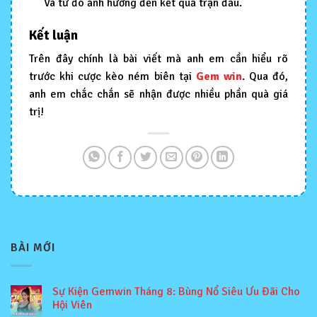
Và từ đó ảnh hưởng đến kết quả trận đấu.
Kết luận
Trên đây chính là bài viết mà anh em cần hiểu rõ
trước khi cược kèo ném biên tại
Gem win
. Qua đó,
anh em chắc chắn sẽ nhận được nhiều phần quà giá
trị!
BÀI MỚI
Sự Kiện Gemwin Tháng 8: Bùng Nổ Siêu Ưu Đãi Cho
Hội Viên