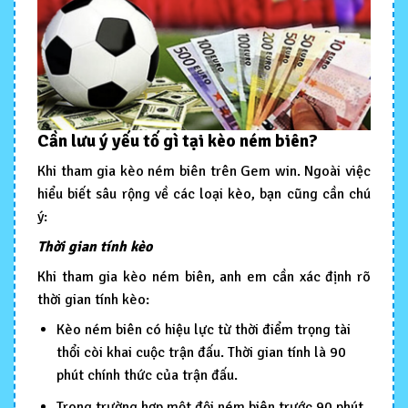
Cần lưu ý yếu tố gì tại kèo ném biên?
Khi tham gia kèo ném biên trên Gem win. Ngoài việc
hiểu biết sâu rộng về các loại kèo, bạn cũng cần chú
ý:
Thời gian tính kèo
Khi tham gia kèo ném biên, anh em cần xác định rõ
thời gian tính kèo:
Kèo ném biên có hiệu lực từ thời điểm trọng tài
thổi còi khai cuộc trận đấu. Thời gian tính là 90
phút chính thức của trận đấu.
Trong trường hợp một đội ném biên trước 90 phút,