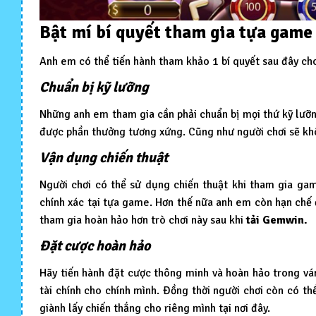
Bật mí bí quyết tham gia tựa gam
Anh em có thể tiến hành tham khảo 1 bí quyết sau đây ch
Chuẩn bị kỹ lưỡng
Những anh em tham gia cần phải chuẩn bị mọi thứ kỹ lưỡ
được phần thưởng tương xứng. Cũng như người chơi sẽ k
Vận dụng chiến thuật
Người chơi có thể sử dụng chiến thuật khi tham gia ga
chính xác tại tựa game. Hơn thế nữa anh em còn hạn chế 
tham gia hoàn hảo hơn trò chơi này sau khi
tải Gemwin.
Đặt cược hoàn hảo
Hãy tiến hành đặt cược thông minh và hoàn hảo trong vá
tài chính cho chính mình. Đồng thời người chơi còn có th
giành lấy chiến thắng cho riêng mình tại nơi đây.