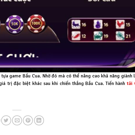
về tựa game Bầu Cua. Nhờ đó mà có thể nâng cao khả năng giành l
giá trị đặc biệt khác sau khi chiến thắng Bầu Cua. Tiến hành
tải