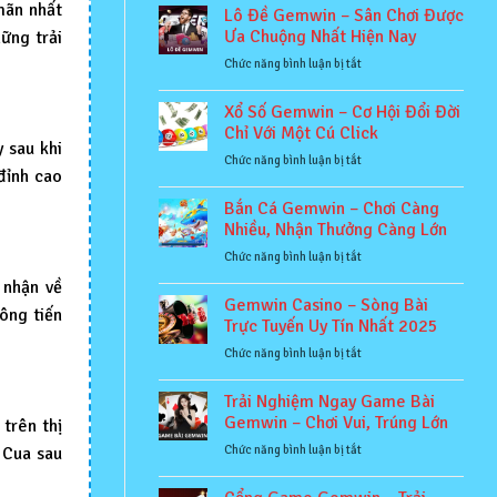
Thiệu
mãn nhất
Lô Đề Gemwin – Sân Chơi Được
Mãi
Gemwin
Ưa Chuộng Nhất Hiện Nay
ững trải
Cực
–
Giới
Sự
ở
Chức năng bình luận bị tắt
Hạn
Lựa
Lô
Chọn
Đề
Xổ Số Gemwin – Cơ Hội Đổi Đời
Hoàn
Gemwin
Chỉ Với Một Cú Click
Hảo
–
 sau khi
Cho
Sân
ở
Chức năng bình luận bị tắt
Dành
đỉnh cao
Chơi
Xổ
Cho
Được
Số
Bắn Cá Gemwin – Chơi Càng
Bạn
Ưa
Gemwin
Nhiều, Nhận Thưởng Càng Lớn
Chuộng
–
Nhất
Cơ
ở
Chức năng bình luận bị tắt
Hiện
Hội
Bắn
 nhận về
Nay
Đổi
Cá
Gemwin Casino – Sòng Bài
Đời
Gemwin
ông tiến
Trực Tuyến Uy Tín Nhất 2025
Chỉ
–
Với
Chơi
ở
Chức năng bình luận bị tắt
Một
Càng
Gemwin
Cú
Nhiều,
Casino
Trải Nghiệm Ngay Game Bài
Click
Nhận
–
Gemwin – Chơi Vui, Trúng Lớn
trên thị
Thưởng
Sòng
Càng
Bài
ở
Chức năng bình luận bị tắt
 Cua sau
Lớn
Trực
Trải
Tuyến
Nghiệm