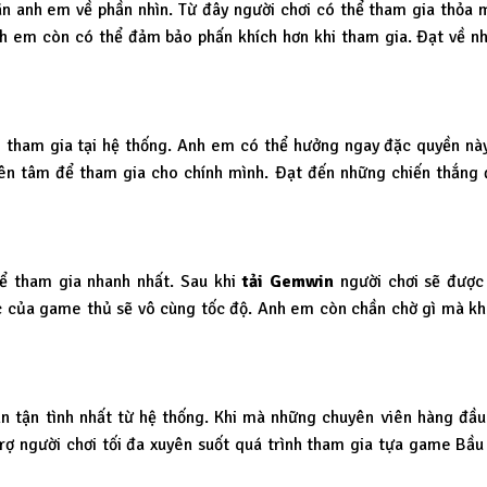
n anh em về phần nhìn. Từ đây người chơi có thể tham gia thỏa 
nh em còn có thể đảm bảo phấn khích hơn khi tham gia. Đạt về nh
i tham gia tại hệ thống. Anh em có thể hưởng ngay đặc quyền này
n tâm để tham gia cho chính mình. Đạt đến những chiến thắng 
ể tham gia nhanh nhất. Sau khi
tải Gemwin
người chơi sẽ được
ác của game thủ sẽ vô cùng tốc độ. Anh em còn chần chờ gì mà kh
 tận tình nhất từ hệ thống. Khi mà những chuyên viên hàng đầu 
rợ người chơi tối đa xuyên suốt quá trình tham gia tựa game Bầu