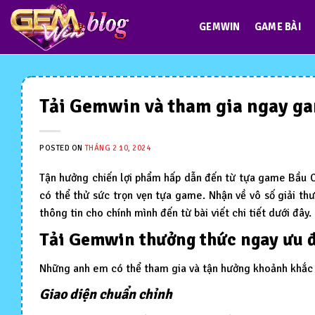
Chuyển
đến
GEMWIN
GAME BÀI
nội
dung
Tải Gemwin và tham gia ngay ga
POSTED ON
THÁNG 2 10, 2024
Tận hưởng chiến lợi phẩm hấp dẫn đến từ tựa game Bầu C
có thể thử sức trọn vẹn tựa game. Nhận về vô số giải t
thông tin cho chính mình đến từ bài viết chi tiết dưới đây.
Tải Gemwin thưởng thức ngay ưu 
Những anh em có thể tham gia và tận hưởng khoảnh khắc
Giao diện chuẩn chỉnh